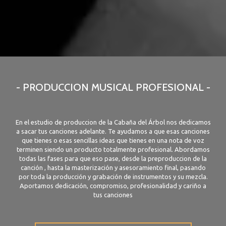
- PRODUCCION MUSICAL PROFESIONAL -
En el estudio de produccion de la Cabaña del Árbol nos dedicamos
a sacar tus canciones adelante. Te ayudamos a que esas canciones
que tienes o esas sencillas ideas que tienes en una nota de voz
terminen siendo un producto totalmente profesional. Abordamos
todas las fases para que eso pase, desde la preproduccion de la
canción , hasta la masterización y asesoramiento final, pasando
por toda la producción y grabación de instrumentos y su mezcla.
Aportamos dedicación, compromiso, profesionalidad y cariño a
tus canciones